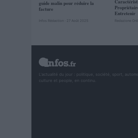
Caractéris
guide malin pour réduire la
Propriétair
facture
Entretenir
Infos Rédaction · 27 Août 2025
Redazione Onl
L'actualité du jour : politique, société, sport, autom
culture et people, en continu.