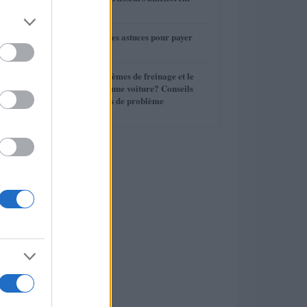
3
votre conduite
4
Assurance auto : les astuces pour payer
moins cher
5
Quels sont les systèmes de freinage et le
liquide de frein d’une voiture? Conseils
d’entretien, Signes de problème