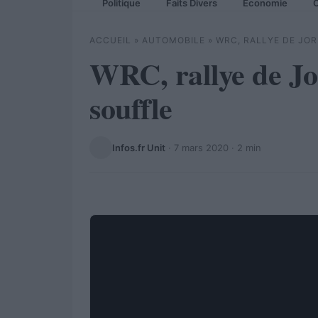
Politique
Faits Divers
Economie
C
ACCUEIL
»
AUTOMOBILE
»
WRC, RALLYE DE JOR
WRC, rallye de Jo
souffle
Infos.fr Unit
·
7 mars 2020
· 2 min