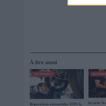
À lire aussi
AUTOMOBILE
AUTOMOB
Sécurité De
Réparations automobiles 2025: le