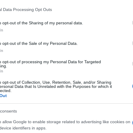
WRC
kkonen au volant de sa Citroën DS3
.
t à la suite.
l Data Processing Opt Outs
nie
:1.
o opt-out of the Sharing of my personal data.
’28’’22.
In
23.
o opt-out of the Sale of my Personal Data.
74.
In
’75.
’’96.
to opt-out of processing my Personal Data for Targeted
ing.
4″9
In
o opt-out of Collection, Use, Retention, Sale, and/or Sharing
ersonal Data that Is Unrelated with the Purposes for which it
lected.
Out
consents
o allow Google to enable storage related to advertising like cookies on
evice identifiers in apps.