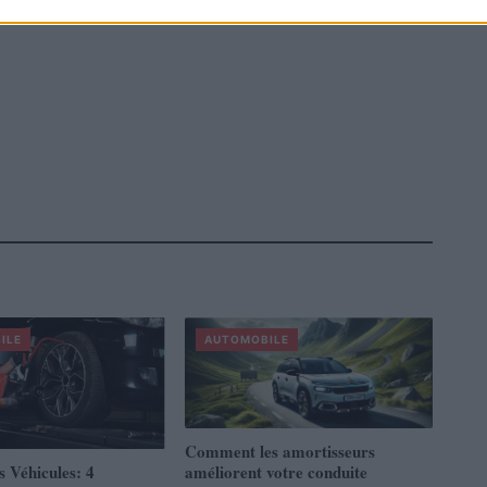
ILE
AUTOMOBILE
Comment les amortisseurs
s Véhicules: 4
améliorent votre conduite