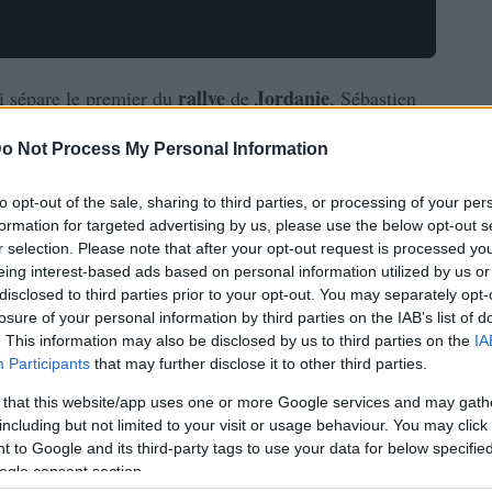
rallye
Jordanie
ui sépare le premier du
de
, Sébastien
o Not Process My Personal Information
econdes, soit le plus petit écart jamais réalisé en
re les deux pilotes et l’indécision quand au résultat final
to opt-out of the sale, sharing to third parties, or processing of your per
WRC
formation for targeted advertising by us, please use the below opt-out s
2011.
r selection. Please note that after your opt-out request is processed y
uté, les organisateurs étant contraints de supprimer la
eing interest-based ads based on personal information utilized by us or
s l’acheminement du matériel, dû à une panne du cargo
disclosed to third parties prior to your opt-out. You may separately opt-
losure of your personal information by third parties on the IAB’s list of
. This information may also be disclosed by us to third parties on the
IA
 de sprint… qui le restera jusqu’au bout vu le faible
Participants
that may further disclose it to other third parties.
 that this website/app uses one or more Google services and may gath
s, ce vieux renard de Sébastien Loeb assure de gros
including but not limited to your visit or usage behaviour. You may click 
 to Google and its third-party tags to use your data for below specifi
du classement général des pilotes.
ogle consent section.