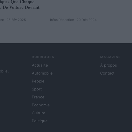
tiques Que Chaque
e De Voiture Devrait
ine · 28 Fév 2025
Infos Rédaction · 20 Déc 2024
RUBRIQUES
MAGAZINE
Actualité
À propos
obile,
Automobile
Contact
People
Sport
France
Economie
Culture
Politique