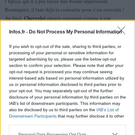
l’Epica, qui n’a pas laissé une bonne impression.
Remarquez, il faut déjà la connaitre pour s’en souvenir !
Chevrolet
Au final,
misera surement comme à son
sur
habitude
le rapport prix/équipements, en proposant de
Infos.fr -
Do Not Process My Personal Information
grosses remises dès le départ comme il le fait actuellement
avec
l’Orlando.
If you wish to opt-out of the sale, sharing to third parties, or
Mais la contrepartie à ces tarifs cassés restent une finition
processing of your personal or sensitive information for
sur
des
parfois légère et l’impasse
targeted advertising by us, please use the below opt-out
équipements innovants.
section to confirm your selection. Please note that after your
Malibu
peut
imposer
La
-elle faire de même si elle veut s’
opt-out request is processed you may continue seeing
sur
chez nous ?A moins que la tendance amorcée
le
interest-based ads based on personal information utilized by
marché où l’automobiliste commence à prendre
us or personal information disclosed to third parties prior to
your opt-out. You may separately opt-out of the further
conscience qu’il n’a pas forcément besoin de tout ce qui se
disclosure of your personal information by third parties on the
trouve dans son auto, perdure et favorise l’émergence de
IAB’s list of downstream participants. This information may
berlines
also be disclosed by us to third parties on the
moins sophistiquées revenant plus à leur rôle de
IAB’s List of
Downstream Participants
that may further disclose it to other
familiale que de faire valoir pour cadres commerciaux.
third parties.
Aujourd’hui, la course à l’armement “technologique” est
Please note that this website/app uses one or more Google
Personal Data Processing Opt Outs