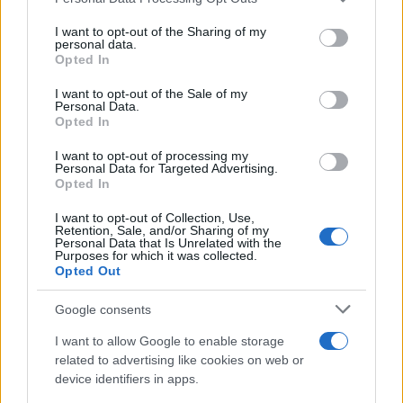
parfois une bonne excuse pour nous vendre plus cher ce
services and may gather and store information including but
qui à la base ne le vaut pas forcément.
not limited to your visit or usage behaviour. You may click to
I want to opt-out of the Sharing of my
personal data.
peut
Aussi son dessin sportif
grant or deny consent to Google and its third-party tags to
faire mouche et attirer ceux
Opted In
use your data for below specified purposes in below Google
qui veulent une belle américaine.
consent section.
I want to opt-out of the Sale of my
Chevrolet
Malibu
Personal Data.
Opted In
I want to opt-out of processing my
Personal Data for Targeted Advertising.
Opted In
I want to opt-out of Collection, Use,
Retention, Sale, and/or Sharing of my
Personal Data that Is Unrelated with the
Purposes for which it was collected.
Opted Out
Google consents
I want to allow Google to enable storage
related to advertising like cookies on web or
device identifiers in apps.