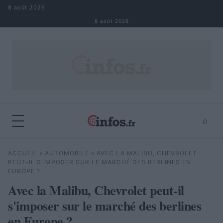
Aller au contenu
8 août 2026
8 août 2026
⌕
×
⌕
ACCUEIL
»
AUTOMOBILE
»
AVEC LA MALIBU, CHEVROLET
Rechercher
PEUT-IL S'IMPOSER SUR LE MARCHÉ DES BERLINES EN
EUROPE ?
Avec la Malibu, Chevrolet peut-il
s'imposer sur le marché des berlines
en Europe ?