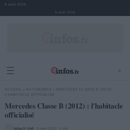
Aller au contenu
8 août 2026
8 août 2026
⌕
×
⌕
ACCUEIL
»
AUTOMOBILE
»
MERCEDES CLASSE B (2012) :
Rechercher
L'HABITACLE OFFICIALISÉ
Mercedes Classe B (2012) : l'habitacle
officialisé
Infos.fr Unit
·
5 mars 2020
· 2 min