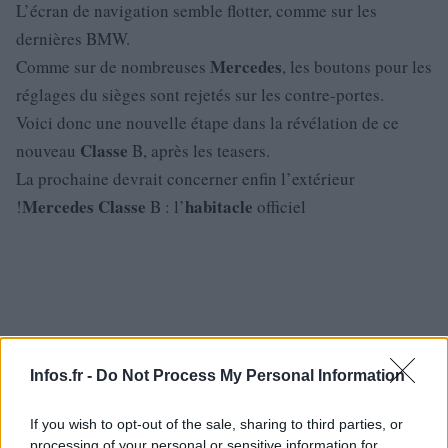
L’écran de navigation semble flotter, comme sur les
dernières BMW.
Mercedes
Comme sur de nombreuses
, les boutons pour les
réglages du sièges sont rejetés sur les contre-portes.
Voici donc une nouvelle étape dans la révélation de ce
Classe
nouveau
B, après les teasers.
La prochaine devrait concerner enfin l’extérieur
Mercedes
Classe
habitacle
!
B : l’
officiel
Infos.fr -
Do Not Process My Personal Information
If you wish to opt-out of the sale, sharing to third parties, or
processing of your personal or sensitive information for