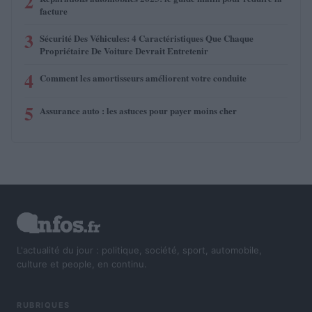
2
facture
3
Sécurité Des Véhicules: 4 Caractéristiques Que Chaque
Propriétaire De Voiture Devrait Entretenir
4
Comment les amortisseurs améliorent votre conduite
5
Assurance auto : les astuces pour payer moins cher
L'actualité du jour : politique, société, sport, automobile,
culture et people, en continu.
RUBRIQUES