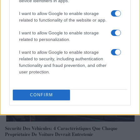
device identifiers in apps.
I want to allow Google to enable storage
related to functionality of the website or app.
Réparations automobiles 2025: le guide malin pour réduire la
I want to allow Google to enable storage
facture
related to personalization.
Infos Rédaction · 27 Août 2025
I want to allow Google to enable storage
related to security, including authentication
AUTOMOBILE
functionality and fraud prevention, and other
user protection.
CONFIRM
Sécurité Des Véhicules: 4 Caractéristiques Que Chaque
Propriétaire De Voiture Devrait Entretenir