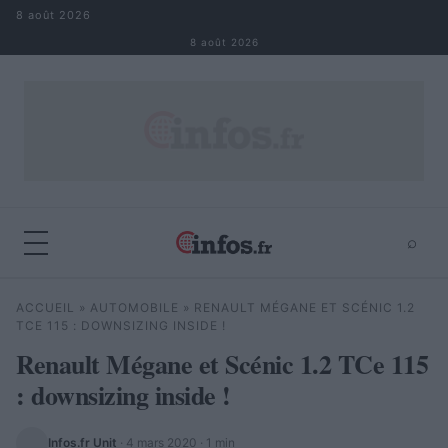
Aller au contenu
8 août 2026
8 août 2026
⌕
×
⌕
ACCUEIL
»
AUTOMOBILE
»
RENAULT MÉGANE ET SCÉNIC 1.2
Rechercher
TCE 115 : DOWNSIZING INSIDE !
Renault Mégane et Scénic 1.2 TCe 115
: downsizing inside !
Infos.fr Unit
·
4 mars 2020
· 1 min