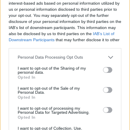
interest-based ads based on personal information utilized by
us or personal information disclosed to third parties prior to
AUTEUR
Infos.fr Unit
your opt-out. You may separately opt-out of the further
disclosure of your personal information by third parties on the
IAB’s list of downstream participants. This information may
also be disclosed by us to third parties on the
IAB’s List of
Downstream Participants
that may further disclose it to other
third parties.
Please note that this website/app uses one or more Google
Personal Data Processing Opt Outs
services and may gather and store information including but
not limited to your visit or usage behaviour. You may click to
I want to opt-out of the Sharing of my
personal data.
grant or deny consent to Google and its third-party tags to
Opted In
use your data for below specified purposes in below Google
consent section.
I want to opt-out of the Sale of my
Personal Data.
Opted In
I want to opt-out of processing my
Personal Data for Targeted Advertising.
Opted In
I want to opt-out of Collection, Use,