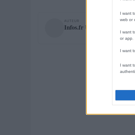
I want t
web or d
AUTEUR
Infos.fr Unit
I want t
or app.
I want t
I want t
authenti