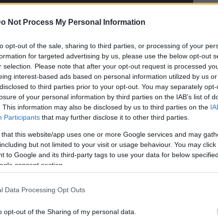
o Not Process My Personal Information
sur
belle
 de se faire remarquer
la plus
avenue du
to opt-out of the sale, sharing to third parties, or processing of your per
formation for targeted advertising by us, please use the below opt-out s
 devant être officiellement présentée au public
r selection. Please note that after your opt-out request is processed y
les
 décidé de faire un petit effort, histoire d’empêcher
eing interest-based ads based on personal information utilized by us or
exposant sa nouvelle citadine dans son show room des
disclosed to third parties prior to your opt-out. You may separately opt-
losure of your personal information by third parties on the IAB’s list of
. This information may also be disclosed by us to third parties on the
IA
qui a trouvé la personnalité qui faisait défaut aux deux
Participants
that may further disclose it to other third parties.
ne clientèle féminine.
 that this website/app uses one or more Google services and may gath
s tendues et un habitacle qui n’est plus typé
including but not limited to your visit or usage behaviour. You may click 
 to Google and its third-party tags to use your data for below specifi
s une clientèle virile et surtout, plus jeune.
ogle consent section.
les
 mieux, surtout après
fades Auris et Avensis.
Champs
vous au 79, avenue des
Elysées, où vous
l Data Processing Opt Outs
u’à maintenant (remarquez, c’était pas difficile…), un
o opt-out of the Sharing of my personal data.