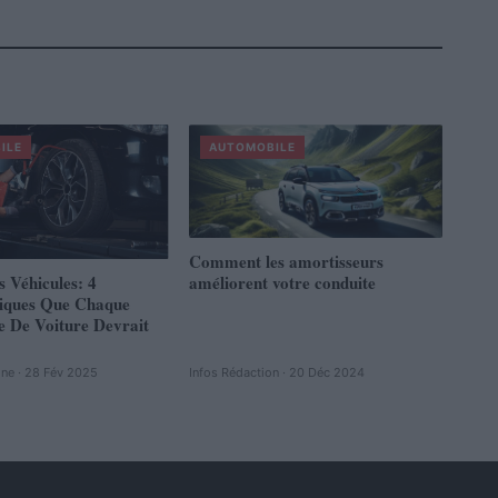
ILE
AUTOMOBILE
Comment les amortisseurs
s Véhicules: 4
améliorent votre conduite
tiques Que Chaque
e De Voiture Devrait
ine · 28 Fév 2025
Infos Rédaction · 20 Déc 2024