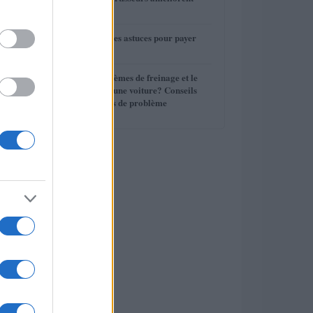
3
votre conduite
4
Assurance auto : les astuces pour payer
moins cher
5
Quels sont les systèmes de freinage et le
liquide de frein d’une voiture? Conseils
d’entretien, Signes de problème