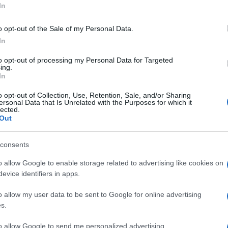
In
 a qu’un pas… que je ne franchirai pas encore ! La
o opt-out of the Sale of my Personal Data.
e prochain.
In
to opt-out of processing my Personal Data for Targeted
ing.
In
o opt-out of Collection, Use, Retention, Sale, and/or Sharing
ersonal Data that Is Unrelated with the Purposes for which it
lected.
Out
consents
o allow Google to enable storage related to advertising like cookies on
evice identifiers in apps.
o allow my user data to be sent to Google for online advertising
s.
to allow Google to send me personalized advertising.