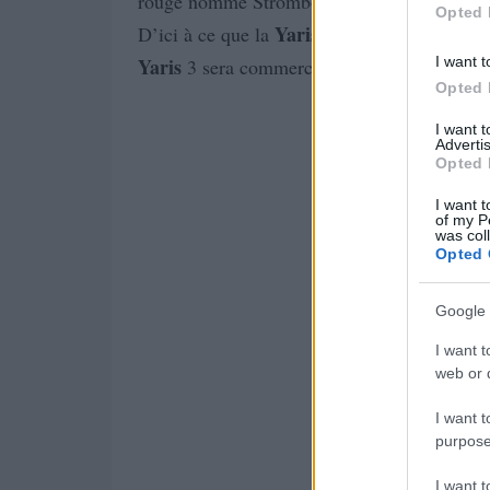
rouge nommé Stromboli.
Opted 
Yaris
D’ici à ce que la
crache le feu, il n’y
I want t
Yaris
3 sera commercialisée le 15 septembr
Opted 
I want 
Advertis
Opted 
I want t
of my P
was col
Opted 
Google 
I want t
web or d
I want t
purpose
I want 