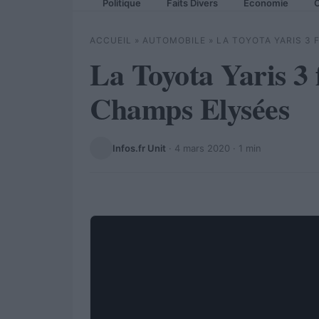
Politique
Faits Divers
Economie
C
ACCUEIL
»
AUTOMOBILE
»
LA TOYOTA YARIS 3 
La Toyota Yaris 3 f
Champs Elysées
Infos.fr Unit
·
4 mars 2020
· 1 min