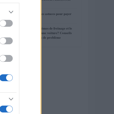
3
votre conduite
4
Assurance auto : les astuces pour payer
moins cher
5
Quels sont les systèmes de freinage et le
liquide de frein d’une voiture? Conseils
d’entretien, Signes de problème