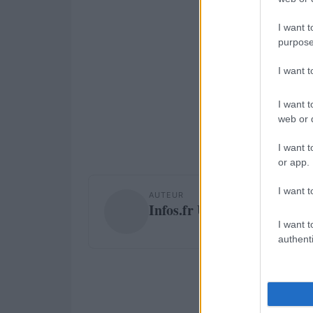
I want t
purpose
I want 
I want t
web or d
I want t
or app.
I want t
AUTEUR
Infos.fr Unit
I want t
authenti