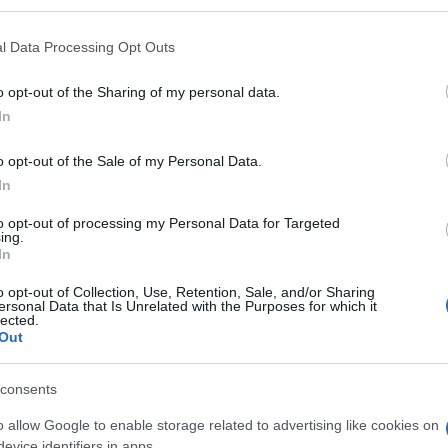
 cylindres 1.
 histoire de mieux se démarquer du trois cylindres.
l Data Processing Opt Outs
e, toujours turbo, mais de 1.
o opt-out of the Sharing of my personal data.
In
Renault
mble que
installera son récent 1.
moment le Scenic.
o opt-out of the Sale of my Personal Data.
In
75, 90 et 110 ch.
to opt-out of processing my Personal Data for Targeted
ing.
veau trois cylindres (encore !) dCi, de 1 2 litre de
In
t 98 ch.
o opt-out of Collection, Use, Retention, Sale, and/or Sharing
ersonal Data that Is Unrelated with the Purposes for which it
lected.
Out
consents
o allow Google to enable storage related to advertising like cookies on
evice identifiers in apps.