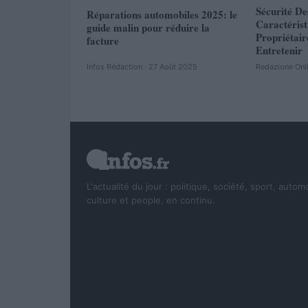
Sécurité De
Réparations automobiles 2025: le
Caractéris
guide malin pour réduire la
Propriétair
facture
Entretenir
Infos Rédaction · 27 Août 2025
Redazione Onl
L'actualité du jour : politique, société, sport, autom
culture et people, en continu.