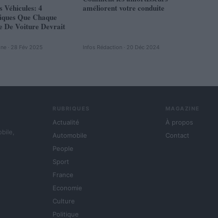
s Véhicules: 4
améliorent votre conduite
tiques Que Chaque
e De Voiture Devrait
ine · 28 Fév 2025
Infos Rédaction · 20 Déc 2024
RUBRIQUES
MAGAZINE
Actualité
À propos
obile,
Automobile
Contact
People
Sport
France
Economie
Culture
Politique