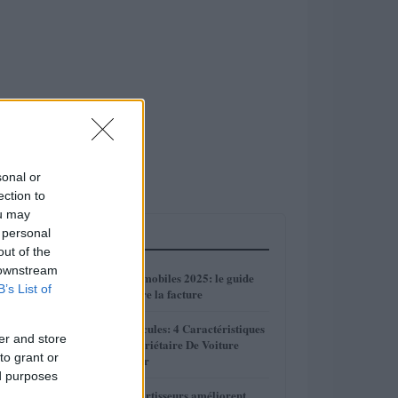
sonal or
ection to
ou may
 personal
LES PLUS LUS
out of the
 downstream
1
Réparations automobiles 2025: le guide
B’s List of
malin pour réduire la facture
2
Sécurité Des Véhicules: 4 Caractéristiques
er and store
Que Chaque Propriétaire De Voiture
to grant or
Devrait Entretenir
ed purposes
Comment les amortisseurs améliorent