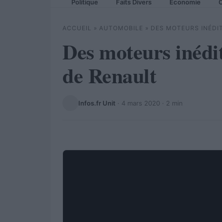
Politique
Faits Divers
Economie
C
ACCUEIL
»
AUTOMOBILE
»
DES MOTEURS INÉDIT
Des moteurs inédit
de Renault
Infos.fr Unit
·
4 mars 2020
· 2 min