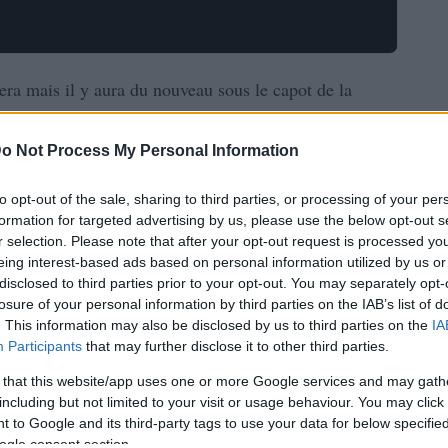
era mais il y aura du nouveau sous le capot de la
rme technique, partagée avec sa soeur électrique Zoe,
o Not Process My Personal Information
 Nissan sous son capot, le quatre cylindres essence à
to opt-out of the sale, sharing to third parties, or processing of your per
formation for targeted advertising by us, please use the below opt-out s
du Juke.
r selection. Please note that after your opt-out request is processed y
eing interest-based ads based on personal information utilized by us or
future
Clio
tion de la
4 RS, qui devrait être encore
disclosed to third parties prior to your opt-out. You may separately opt-
losure of your personal information by third parties on the IAB’s list of
. This information may also be disclosed by us to third parties on the
IA
ra représenté par un trois cylindres TCE de 0.
Participants
that may further disclose it to other third parties.
 85 ch.
 that this website/app uses one or more Google services and may gath
a nouvelle Nissan Micra et il serait aussi décliné dans
including but not limited to your visit or usage behaviour. You may click 
 to Google and its third-party tags to use your data for below specifi
ogle consent section.