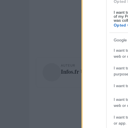
Opted 
I want t
of my P
was col
Opted 
Google 
I want t
web or d
AUTEUR
I want t
Infos.fr Unit
purpose
I want 
I want t
web or d
I want t
or app.