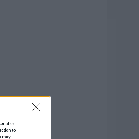
sonal or
ection to
ou may