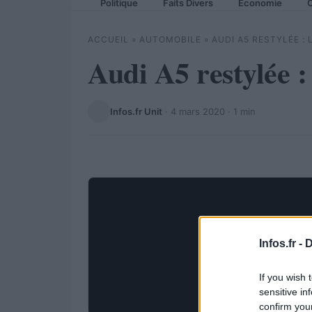
Politique
Faits Divers
Economie
C
ACCUEIL
»
AUTOMOBILE
»
AUDI A5 RESTYLÉE :
Audi A5 restylée :
Infos.fr Unit
·
4 mars 2020
· 1 min
Infos.fr -
D
If you wish 
sensitive in
confirm you