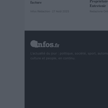
Propriétair
facture
Entretenir
Infos Rédaction · 27 Août 2025
Redazione Onl
L'actualité du jour : politique, société, sport, autom
culture et people, en continu.