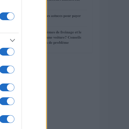
3
votre conduite
4
Assurance auto : les astuces pour payer
moins cher
5
Quels sont les systèmes de freinage et le
liquide de frein d’une voiture? Conseils
d’entretien, Signes de problème