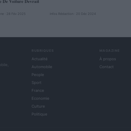
e De Voiture Devrait
ine · 28 Fév 2025
Infos Rédaction · 20 Déc 2024
RUBRIQUES
MAGAZINE
Actualité
À propos
obile,
Automobile
Contact
People
Sport
France
Economie
Culture
Politique