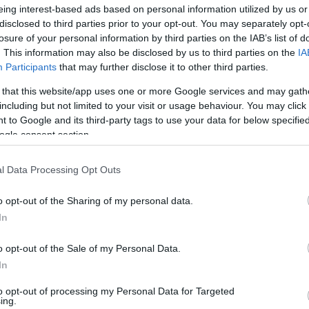
eing interest-based ads based on personal information utilized by us or
disclosed to third parties prior to your opt-out. You may separately opt-
nt à Francfort, lors du salon en septembre.
losure of your personal information by third parties on the IAB’s list of
elle que beaucoup jugent comme l’une des plus belles
. This information may also be disclosed by us to third parties on the
IA
Participants
that may further disclose it to other third parties.
ionomie générale mais affine ses traits pour plus de
 that this website/app uses one or more Google services and may gath
including but not limited to your visit or usage behaviour. You may click 
e tout.
 to Google and its third-party tags to use your data for below specifi
di
photos
nous livre aujourd’hui une méga-gallerie de
,
ogle consent section.
l Data Processing Opt Outs
o opt-out of the Sharing of my personal data.
In
o opt-out of the Sale of my Personal Data.
In
to opt-out of processing my Personal Data for Targeted
ing.