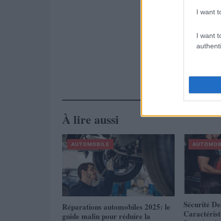
I want t
I want t
authenti
À lire aussi
AUTOMOBILE
AUTOMOB
Sécurité De
Réparations automobiles 2025: le
Caractéris
guide malin pour réduire la