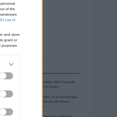
 personal
out of the
 downstream
B’s List of
er and store
to grant or
ed purposes
LES PLUS LUS
1
Réparations automobiles 2025: le guide
malin pour réduire la facture
2
Sécurité Des Véhicules: 4 Caractéristiques
Que Chaque Propriétaire De Voiture
Devrait Entretenir
Comment les amortisseurs améliorent