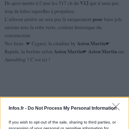
V12
De quoi mettre à l’aise les 517 ch du
qui n’aura pas
trop de kilos superflus à propulser.
pour
L’aileron arrière ne sera pas là uniquement
faire joli,
surtout avec la robe verte, couleur historique du
constructeur.
Aston
Martin
Nos liens :☛ Cygnet, la citadine by
☛
Aston
Martin
Aston
Martin
Rapide, la berline selon
☛
sur
Autosblog ? C’est ici !
Infos.fr -
Do Not Process My Personal Information
If you wish to opt-out of the sale, sharing to third parties, or
processing of your personal or sensitive information for