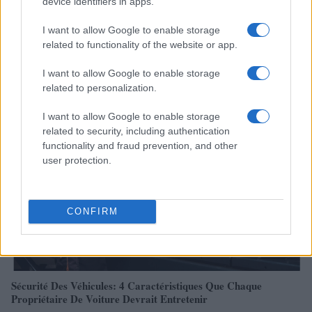
device identifiers in apps.
I want to allow Google to enable storage
related to functionality of the website or app.
Réparations automobiles 2025: le guide malin pour réduire la
I want to allow Google to enable storage
facture
related to personalization.
Infos Rédaction · 27 Août 2025
I want to allow Google to enable storage
related to security, including authentication
AUTOMOBILE
functionality and fraud prevention, and other
user protection.
CONFIRM
Sécurité Des Véhicules: 4 Caractéristiques Que Chaque
Propriétaire De Voiture Devrait Entretenir