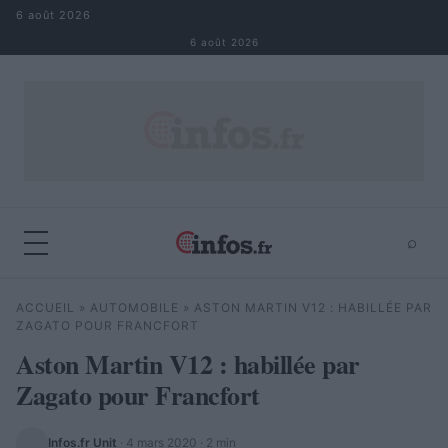
Aller au contenu
6 août 2026
6 août 2026
⌕
×
⌕
ACCUEIL
»
AUTOMOBILE
»
ASTON MARTIN V12 : HABILLÉE PAR
Rechercher
ZAGATO POUR FRANCFORT
Aston Martin V12 : habillée par
Zagato pour Francfort
Infos.fr Unit
·
4 mars 2020
· 2 min