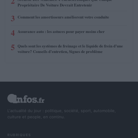
2
Propriétaire De Voiture Devrait Entretenir
3
Comment les amortisseurs améliorent votre conduite
4
Assurance auto : les astuces pour payer moins cher
5
Quels sont les systèmes de freinage et le liquide de frein d’une
voiture? Conseils d’entretien, Signes de problème
L'actualité du jour : politique, société, sport, automobile,
culture et people, en continu.
RUBRIQUES