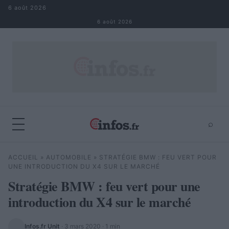
Aller au contenu
6 août 2026
6 août 2026
⌕
×
⌕
ACCUEIL
»
AUTOMOBILE
»
STRATÉGIE BMW : FEU VERT POUR
Rechercher
UNE INTRODUCTION DU X4 SUR LE MARCHÉ
Stratégie BMW : feu vert pour une
introduction du X4 sur le marché
Infos.fr Unit
·
3 mars 2020
· 1 min