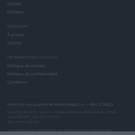
Culture
Politique
MAGAZINE
À propos
Contact
INFORMATIONS LÉGALES
Politique de cookies
Politique de confidentialité
Conditions
Infos.fr est une propriété de AdHub Media S.r.l. — REA 2729933
Copyright © 2026 · Infos.fr — Édité en Italie par
AdHub Media
· P.IVA
13542920965 · REA MI 2729933
Tous droits réservés
Les contenus sont sélectionnés par la rédaction avec l'aide d'outils