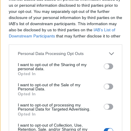
AUTEUR
us or personal information disclosed to third parties prior to
Infos.fr Unit
your opt-out. You may separately opt-out of the further
disclosure of your personal information by third parties on the
IAB’s list of downstream participants. This information may
also be disclosed by us to third parties on the
IAB’s List of
Downstream Participants
that may further disclose it to other
third parties.
Please note that this website/app uses one or more Google
Personal Data Processing Opt Outs
services and may gather and store information including but
not limited to your visit or usage behaviour. You may click to
I want to opt-out of the Sharing of my
personal data.
grant or deny consent to Google and its third-party tags to
Opted In
use your data for below specified purposes in below Google
consent section.
I want to opt-out of the Sale of my
Personal Data.
Opted In
I want to opt-out of processing my
Personal Data for Targeted Advertising.
Opted In
I want to opt-out of Collection, Use,
Retention, Sale, and/or Sharing of my