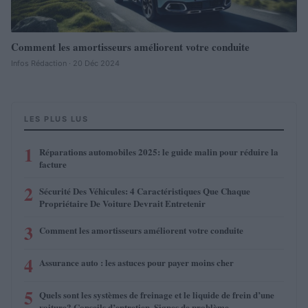
Comment les amortisseurs améliorent votre conduite
Infos Rédaction · 20 Déc 2024
LES PLUS LUS
1
Réparations automobiles 2025: le guide malin pour réduire la
facture
2
Sécurité Des Véhicules: 4 Caractéristiques Que Chaque
Propriétaire De Voiture Devrait Entretenir
3
Comment les amortisseurs améliorent votre conduite
4
Assurance auto : les astuces pour payer moins cher
5
Quels sont les systèmes de freinage et le liquide de frein d’une
voiture? Conseils d’entretien, Signes de problème