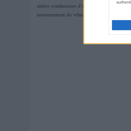
authenti
autres conducteurs d’une brusque décélérati
retournement du véhicule