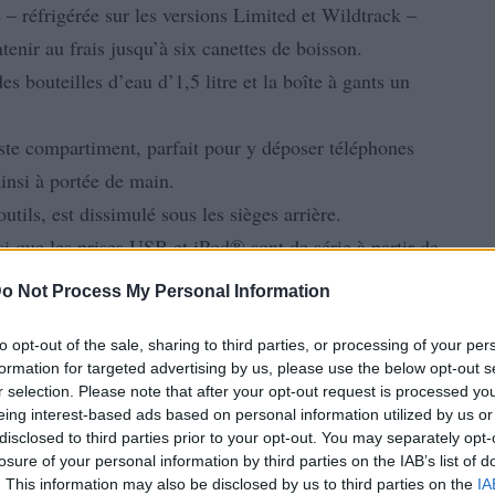
– réfrigérée sur les versions Limited et Wildtrack –
tenir au frais jusqu’à six canettes de boisson.
s bouteilles d’eau d’1,5 litre et la boîte à gants un
ste compartiment, parfait pour y déposer téléphones
 ainsi à portée de main.
ils, est dissimulé sous les sièges arrière.
 que les prises USB et iPod® sont de série à partir de
o Not Process My Personal Information
 vocale pour l’autoradio, le lecteur CD, l’iPod, les
t le téléphone portable.
to opt-out of the sale, sharing to third parties, or processing of your per
formation for targeted advertising by us, please use the below opt-out s
ible à partir de la finition XLT Sport.
r selection. Please note that after your opt-out request is processed y
nouveau
ne le
diesel à 5 cylindres de 3,2 litres, fort
eing interest-based ads based on personal information utilized by us or
disclosed to third parties prior to your opt-out. You may separately opt-
disponible entre 1700 et 3500 tr/min.
losure of your personal information by third parties on the IAB’s list of
e 10,0 l/100 km avec la boîte de vitesses manuelle et
. This information may also be disclosed by us to third parties on the
IA