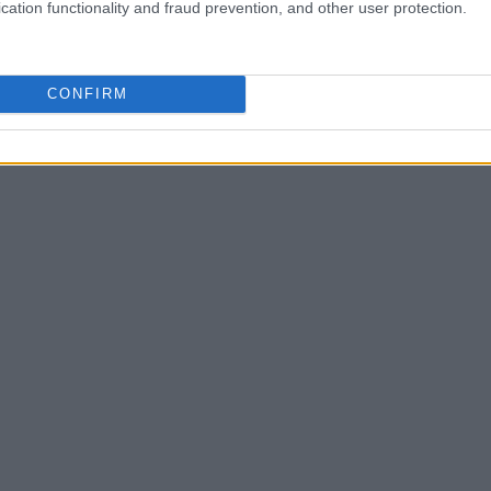
cation functionality and fraud prevention, and other user protection.
on• Système anti-retournement : Evite tout risque de
CONFIRM