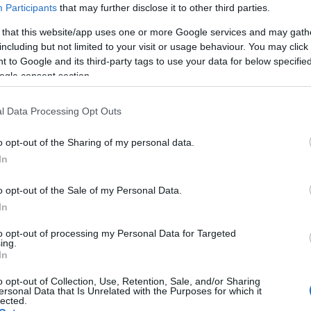
Participants
that may further disclose it to other third parties.
ransmission automatique.
 diesel quatre cylindres de 2,2 litres qui développe un
 that this website/app uses one or more Google services and may gath
including but not limited to your visit or usage behaviour. You may click 
ance de 110 kW (150 ch).
 to Google and its third-party tags to use your data for below specifi
arantit un contrôle précis de la pression de
ogle consent section.
tionnement.
l Data Processing Opt Outs
qui améliore l’aisance au démarrage et la souplesse tout
o opt-out of the Sharing of my personal data.
oteur 2,2 litres ne consomme que 8,6 l/100 km en cycle
In
o opt-out of the Sale of my Personal Data.
hoix entre boîte manuelle et automatique à six rapports,
In
rations de carrosserie.
to opt-out of processing my Personal Data for Targeted
pport étend l’autonomie et abaisse le niveau sonore
ing.
In
morquage et la hauteur de passage à gué la plus élevée
o opt-out of Collection, Use, Retention, Sale, and/or Sharing
ersonal Data that Is Unrelated with the Purposes for which it
lected.