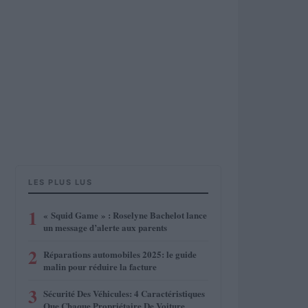
LES PLUS LUS
1
« Squid Game » : Roselyne Bachelot lance
un message d’alerte aux parents
2
Réparations automobiles 2025: le guide
malin pour réduire la facture
3
Sécurité Des Véhicules: 4 Caractéristiques
Que Chaque Propriétaire De Voiture