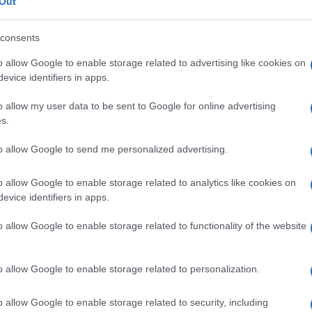
Out
00 mm, même à pleine charge.
 350 kg.
consents
rge utile de plus de 1 300 kg et son excellente garde
o allow Google to enable storage related to advertising like cookies on
evice identifiers in apps.
sont pour la première fois équipés du programme de
o allow my user data to be sent to Google for online advertising
s.
oire suivie par le véhicule et la comparent à celle
to allow Google to send me personalized advertising.
les mouvements de braquage du volant.
le visant à améliorer la stabilité et la maîtrise : •
o allow Google to enable storage related to analytics like cookies on
evice identifiers in apps.
 conducteur dans les descentes à fort pourcentage• Aide
 démarrer dans les pentes les plus raides• Système de
o allow Google to enable storage related to functionality of the website
lité de l’ensemble roulant lorsque le véhicule tracte une
Assure une stabilité optimale du véhicule quelle que
o allow Google to enable storage related to personalization.
 Augmente la pression de freinage dans les situations
ge d’urgence : Active les clignotants pour avertir les
o allow Google to enable storage related to security, including