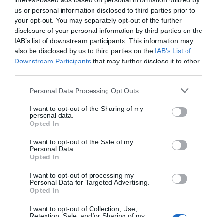
interest-based ads based on personal information utilized by
AUTEUR
us or personal information disclosed to third parties prior to
Infos.fr Unit
your opt-out. You may separately opt-out of the further
disclosure of your personal information by third parties on the
IAB’s list of downstream participants. This information may
also be disclosed by us to third parties on the
IAB’s List of
Downstream Participants
that may further disclose it to other
third parties.
Please note that this website/app uses one or more Google
Personal Data Processing Opt Outs
services and may gather and store information including but
not limited to your visit or usage behaviour. You may click to
I want to opt-out of the Sharing of my
personal data.
grant or deny consent to Google and its third-party tags to
Opted In
use your data for below specified purposes in below Google
consent section.
I want to opt-out of the Sale of my
Personal Data.
Opted In
I want to opt-out of processing my
Personal Data for Targeted Advertising.
Opted In
I want to opt-out of Collection, Use,
Retention, Sale, and/or Sharing of my