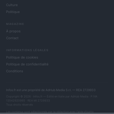
Culture
Politique
MAGAZINE
À propos
Contact
INFORMATIONS LÉGALES
Politique de cookies
Politique de confidentialité
Conditions
Infos.fr est une propriété de AdHub Media S.r.l. — REA 2729933
Copyright © 2026 · Infos.fr — Édité en Italie par
AdHub Media
· P.IVA
13542920965 · REA MI 2729933
Tous droits réservés
Les contenus sont sélectionnés par la rédaction avec l'aide d'outils