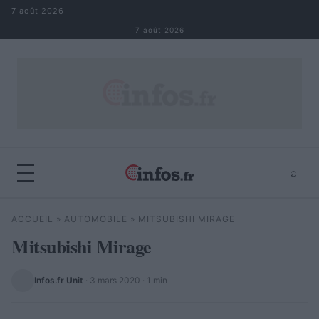
Aller au contenu
7 août 2026
7 août 2026
⌕
×
⌕
ACCUEIL
»
AUTOMOBILE
»
MITSUBISHI MIRAGE
Rechercher
Mitsubishi Mirage
Infos.fr Unit
·
3 mars 2020
· 1 min