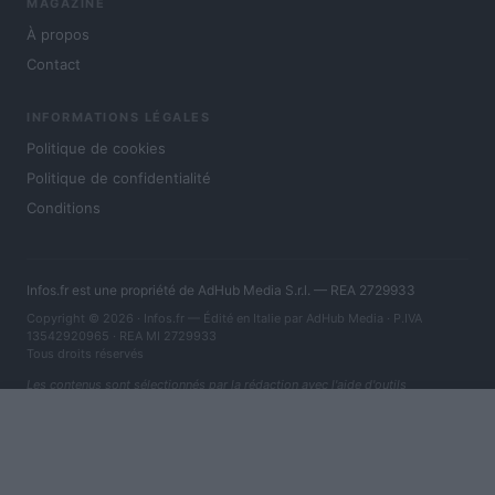
MAGAZINE
À propos
Contact
INFORMATIONS LÉGALES
Politique de cookies
Politique de confidentialité
Conditions
Infos.fr est une propriété de AdHub Media S.r.l. — REA 2729933
Copyright © 2026 · Infos.fr — Édité en Italie par
AdHub Media
· P.IVA
13542920965 · REA MI 2729933
Tous droits réservés
Les contenus sont sélectionnés par la rédaction avec l'aide d'outils
numériques et réalisés en collaboration avec des auteurs indépendants.