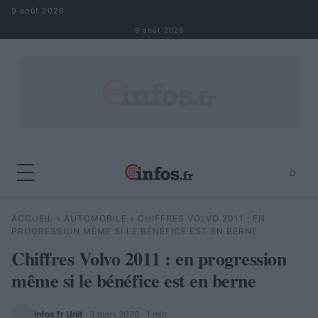
Aller au contenu
9 août 2026
9 août 2026
⌕
×
⌕
ACCUEIL
»
AUTOMOBILE
»
CHIFFRES VOLVO 2011 : EN
Rechercher
PROGRESSION MÊME SI LE BÉNÉFICE EST EN BERNE
Chiffres Volvo 2011 : en progression
même si le bénéfice est en berne
Infos.fr Unit
·
3 mars 2020
· 1 min