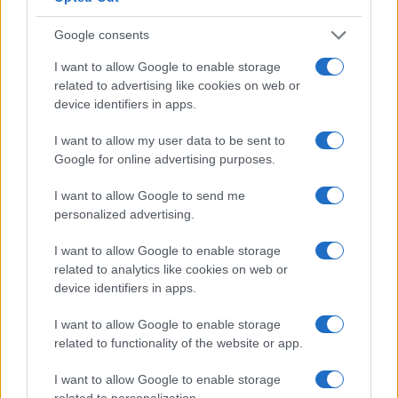
À lire aussi
Google consents
AUTOMOBILE
I want to allow Google to enable storage
related to advertising like cookies on web or
device identifiers in apps.
I want to allow my user data to be sent to
Google for online advertising purposes.
I want to allow Google to send me
personalized advertising.
I want to allow Google to enable storage
Réparations automobiles 2025: le guide malin pour réduire la
related to analytics like cookies on web or
facture
device identifiers in apps.
Infos Rédaction · 27 Août 2025
I want to allow Google to enable storage
related to functionality of the website or app.
AUTOMOBILE
I want to allow Google to enable storage
related to personalization.