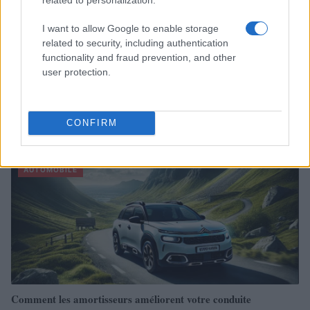
I want to allow Google to enable storage
related to security, including authentication
functionality and fraud prevention, and other
user protection.
Sécurité Des Véhicules: 4 Caractéristiques Que Chaque
Propriétaire De Voiture Devrait Entretenir
CONFIRM
Redazione Online · 28 Fév 2025
AUTOMOBILE
Comment les amortisseurs améliorent votre conduite