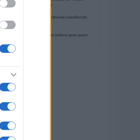
Devrait Entretenir
4
Comment les amortisseurs améliorent
votre conduite
5
Assurance auto : les astuces pour payer
moins cher