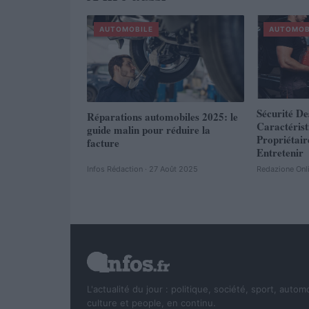
AUTOMOBILE
AUTOMOB
Sécurité De
Réparations automobiles 2025: le
Caractéris
guide malin pour réduire la
Propriétair
facture
Entretenir
Infos Rédaction · 27 Août 2025
Redazione Onl
L'actualité du jour : politique, société, sport, autom
culture et people, en continu.