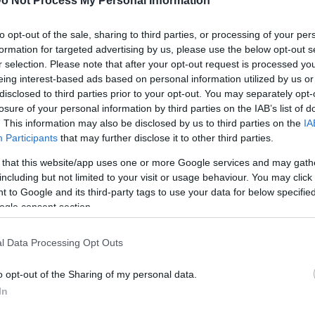
o Not Process My Personal Information
to opt-out of the sale, sharing to third parties, or processing of your per
formation for targeted advertising by us, please use the below opt-out s
racing pour le Trophée Andros, le petit monospace de
r selection. Please note that after your opt-out request is processed y
eing interest-based ads based on personal information utilized by us or
pru sous sa forme commerciale.
disclosed to third parties prior to your opt-out. You may separately opt-
lution ont eu assez d’imagination pour en tirer une
losure of your personal information by third parties on the IAB’s list of
. This information may also be disclosed by us to third parties on the
IA
s avez sous les yeux.
Participants
that may further disclose it to other third parties.
ondiale au Salon de Genève en Mars prochain et fera
 that this website/app uses one or more Google services and may gath
s points forts pour séduire les familles…Avec moins de
including but not limited to your visit or usage behaviour. You may click 
ectement les breaks et monospaces du segment B : Opel
 to Google and its third-party tags to use your data for below specifi
ogle consent section.
Picasso et Verso-S.
n tarif “placé”.
l Data Processing Opt Outs
nt sous les 8000 euros, on peut attendre pour le
s.
o opt-out of the Sharing of my personal data.
In