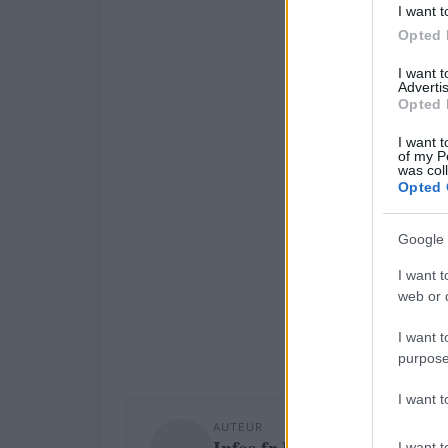
I want t
Opted 
I want 
Advertis
Opted 
I want t
of my P
was col
Opted 
Google 
I want t
web or d
I want t
purpose
I want 
AUTEUR
I want t