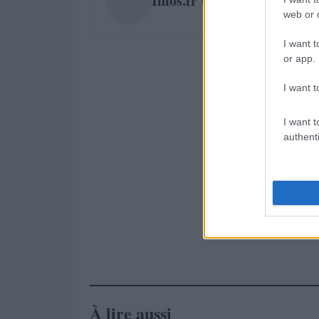
Infos.fr Unit
web or d
I want t
or app.
I want t
I want t
authenti
À lire aussi