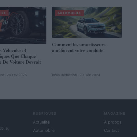
ILE
AUTOMOBILE
Comment les amortisseurs
s Véhicules: 4
améliorent votre conduite
tiques Que Chaque
e De Voiture Devrait
ine · 28 Fév 2025
Infos Rédaction · 20 Déc 2024
RUBRIQUES
MAGAZINE
Actualité
À propos
obile,
Automobile
Contact