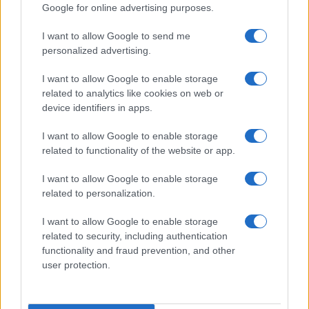
Infos Rédaction · 27 Août 2025
Google for online advertising purposes.
AUTOMOBILE
I want to allow Google to send me
personalized advertising.
I want to allow Google to enable storage
related to analytics like cookies on web or
device identifiers in apps.
I want to allow Google to enable storage
related to functionality of the website or app.
I want to allow Google to enable storage
Sécurité Des Véhicules: 4 Caractéristiques Que Chaque
related to personalization.
Propriétaire De Voiture Devrait Entretenir
Redazione Online · 28 Fév 2025
I want to allow Google to enable storage
related to security, including authentication
AUTOMOBILE
functionality and fraud prevention, and other
user protection.