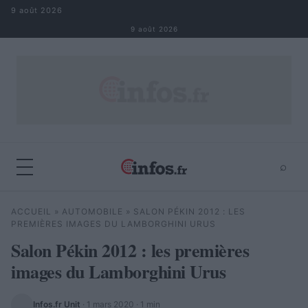
Aller au contenu
9 août 2026
9 août 2026
⌕
×
⌕
ACCUEIL
»
AUTOMOBILE
»
SALON PÉKIN 2012 : LES
Rechercher
PREMIÈRES IMAGES DU LAMBORGHINI URUS
Salon Pékin 2012 : les premières
images du Lamborghini Urus
Infos.fr Unit
·
1 mars 2020
· 1 min