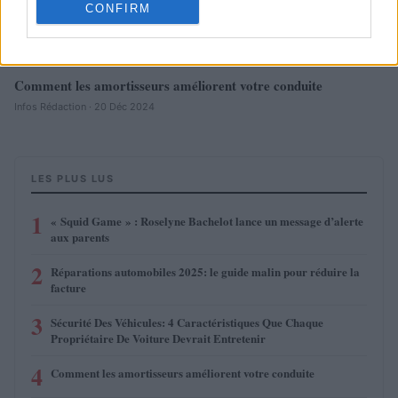
CONFIRM
Comment les amortisseurs améliorent votre conduite
Infos Rédaction · 20 Déc 2024
LES PLUS LUS
1
« Squid Game » : Roselyne Bachelot lance un message d’alerte
aux parents
2
Réparations automobiles 2025: le guide malin pour réduire la
facture
3
Sécurité Des Véhicules: 4 Caractéristiques Que Chaque
Propriétaire De Voiture Devrait Entretenir
4
Comment les amortisseurs améliorent votre conduite