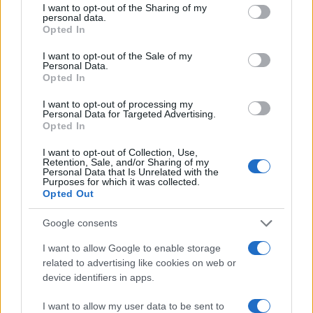
not limited to your visit or usage behaviour. You may click to
I want to opt-out of the Sharing of my
personal data.
grant or deny consent to Google and its third-party tags to
Opted In
use your data for below specified purposes in below Google
consent section.
I want to opt-out of the Sale of my
Personal Data.
Opted In
À lire aussi
I want to opt-out of processing my
Personal Data for Targeted Advertising.
Opted In
AUTOMOBILE
I want to opt-out of Collection, Use,
Retention, Sale, and/or Sharing of my
Personal Data that Is Unrelated with the
Purposes for which it was collected.
Opted Out
Google consents
I want to allow Google to enable storage
related to advertising like cookies on web or
device identifiers in apps.
Réparations automobiles 2025: le guide malin pour réduire la
facture
I want to allow my user data to be sent to