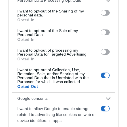
Personal Data Processing Opt Outs
services and may gather and store information including but
not limited to your visit or usage behaviour. You may click to
I want to opt-out of the Sharing of my
personal data.
grant or deny consent to Google and its third-party tags to
Opted In
use your data for below specified purposes in below Google
AUTEUR
consent section.
Infos.fr Unit
I want to opt-out of the Sale of my
Personal Data.
Opted In
I want to opt-out of processing my
Personal Data for Targeted Advertising.
Opted In
I want to opt-out of Collection, Use,
Retention, Sale, and/or Sharing of my
Personal Data that Is Unrelated with the
Purposes for which it was collected.
Opted Out
Google consents
I want to allow Google to enable storage
related to advertising like cookies on web or
device identifiers in apps.