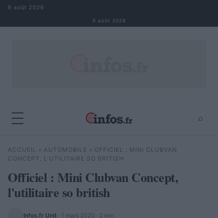
Aller au contenu
9 août 2026
9 août 2026
⌕
×
⌕
ACCUEIL
»
AUTOMOBILE
»
OFFICIEL : MINI CLUBVAN
Rechercher
CONCEPT, L'UTILITAIRE SO BRITISH
Officiel : Mini Clubvan Concept,
l'utilitaire so british
Infos.fr Unit
·
1 mars 2020
· 2 min