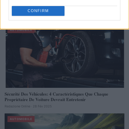
Réparations automobiles 2025: le guide malin pour réduire la
facture
CONFIRM
Infos Rédaction · 27 Août 2025
AUTOMOBILE
Sécurité Des Véhicules: 4 Caractéristiques Que Chaque
Propriétaire De Voiture Devrait Entretenir
Redazione Online · 28 Fév 2025
AUTOMOBILE