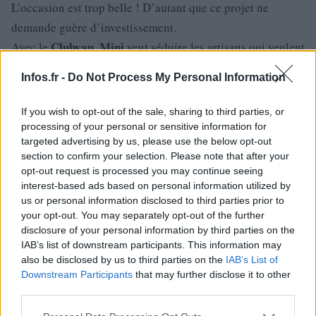
L’occasion est trop belle ! D’autant que ce projet ne
demande guère d’investissement.
Clubvan
Mini
Avec le
,
veut séduire les artisans qui veulent
travailler dans une ambiance chic, et cite en exemple les
Infos.fr -
Do Not Process My Personal Information
galeristes, les traiteurs… Pas les électriciens ?
If you wish to opt-out of the sale, sharing to third parties, or
processing of your personal or sensitive information for
targeted advertising by us, please use the below opt-out
section to confirm your selection. Please note that after your
opt-out request is processed you may continue seeing
interest-based ads based on personal information utilized by
us or personal information disclosed to third parties prior to
your opt-out. You may separately opt-out of the further
disclosure of your personal information by third parties on the
IAB’s list of downstream participants. This information may
also be disclosed by us to third parties on the
IAB’s List of
Downstream Participants
that may further disclose it to other
third parties.
Please note that this website/app uses one or more Google