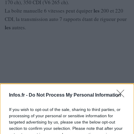
170 ch), 350 CDI (V6 265 ch).
les
La boîte manuelle 6 vitesses peut équiper
200 et 220
CDI, la transmission auto 7 rapports étant de rigueur pour
les
autres.
Infos.fr -
Do Not Process My Personal Information
If you wish to opt-out of the sale, sharing to third parties, or
processing of your personal or sensitive information for
targeted advertising by us, please use the below opt-out
section to confirm your selection. Please note that after your