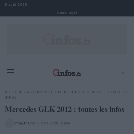
Aller au contenu
9 août 2026
9 août 2026
⌕
×
⌕
ACCUEIL
»
AUTOMOBILE
»
MERCEDES GLK 2012 : TOUTES LES
Rechercher
INFOS
Mercedes GLK 2012 : toutes les infos
Infos.fr Unit
·
1 mars 2020
· 2 min