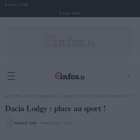
Aller au contenu
6 août 2026
6 août 2026
⌕
×
⌕
ACCUEIL
»
AUTOMOBILE
»
DACIA LODGY : PLACE AU SPORT !
Rechercher
Dacia Lodgy : place au sport !
Infos.fr Unit
·
1 mars 2020
· 1 min