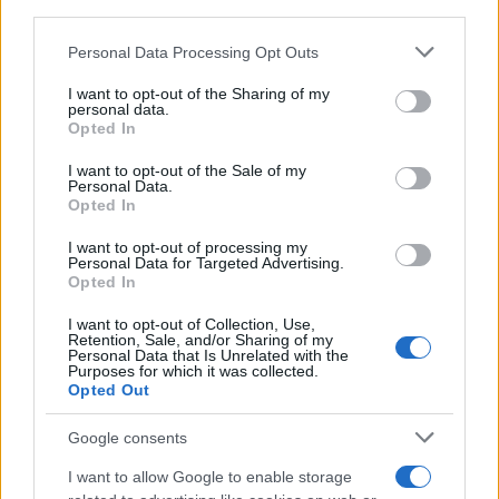
third parties.
Please note that this website/app uses one or more Google
Personal Data Processing Opt Outs
services and may gather and store information including but
not limited to your visit or usage behaviour. You may click to
I want to opt-out of the Sharing of my
personal data.
grant or deny consent to Google and its third-party tags to
Opted In
use your data for below specified purposes in below Google
consent section.
I want to opt-out of the Sale of my
Personal Data.
Opted In
I want to opt-out of processing my
Personal Data for Targeted Advertising.
Opted In
À lire aussi
I want to opt-out of Collection, Use,
Retention, Sale, and/or Sharing of my
Personal Data that Is Unrelated with the
AUTOMOBILE
Purposes for which it was collected.
Opted Out
Google consents
I want to allow Google to enable storage