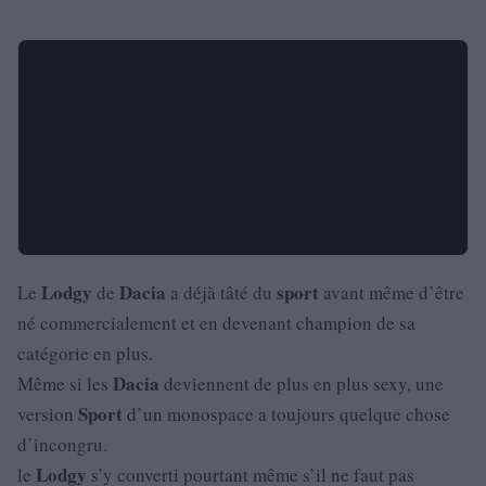
Lodgy
Dacia
sport
Le
de
a déjà tâté du
avant même d’être
né commercialement et en devenant champion de sa
catégorie en plus.
Dacia
Même si les
deviennent de plus en plus sexy, une
Sport
version
d’un monospace a toujours quelque chose
d’incongru.
Lodgy
le
s’y converti pourtant même s’il ne faut pas