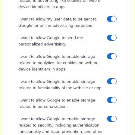
related to advertising like cookies on web or
device identifiers in apps.
I want to allow my user data to be sent to
Google for online advertising purposes.
Réparations automobiles 2025: le guide malin pour réduire la
facture
I want to allow Google to send me
personalized advertising.
Infos Rédaction · 27 Août 2025
I want to allow Google to enable storage
AUTOMOBILE
related to analytics like cookies on web or
device identifiers in apps.
I want to allow Google to enable storage
related to functionality of the website or app.
I want to allow Google to enable storage
related to personalization.
I want to allow Google to enable storage
Sécurité Des Véhicules: 4 Caractéristiques Que Chaque
related to security, including authentication
Propriétaire De Voiture Devrait Entretenir
functionality and fraud prevention, and other