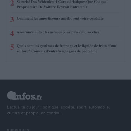
2
Sécurité Des Véhicules: 4 Caractéristiques Que Chaque
Propriétaire De Voiture Devrait Entretenir
3
Comment les amortisseurs améliorent votre conduite
4
Assurance auto : les astuces pour payer moins cher
5
Quels sont les systèmes de freinage et le liquide de frein d’une
voiture? Conseils d’entretien, Signes de problème
L'actualité du jour : politique, société, sport, automobile,
culture et people, en continu.
RUBRIQUES