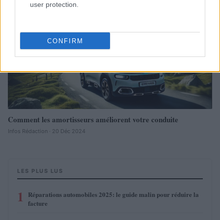
user protection.
Redazione Online · 28 Fév 2025
AUTOMOBILE
CONFIRM
Comment les amortisseurs améliorent votre conduite
Infos Rédaction · 20 Déc 2024
LES PLUS LUS
1
Réparations automobiles 2025: le guide malin pour réduire la
facture