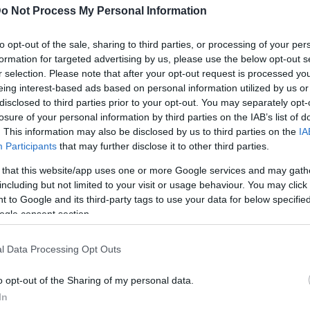
o Not Process My Personal Information
to opt-out of the sale, sharing to third parties, or processing of your per
Renault
haut
gamme
formation for targeted advertising by us, please use the below opt-out s
ctif,
dote ce
de
d’un petit
r selection. Please note that after your opt-out request is processed y
eing interest-based ads based on personal information utilized by us or
Laguna
dCi
Laguna
Coupé
175), le coupé
séduit
disclosed to third parties prior to your opt-out. You may separately opt-
losure of your personal information by third parties on the IAB’s list of
. This information may also be disclosed by us to third parties on the
IA
top ? performante.
Participants
that may further disclose it to other third parties.
bas
en proposant un petit moteur dans son grand coupé
 that this website/app uses one or more Google services and may gath
par
 affiche un taux de rejet de CO2 de 109 grammes
including but not limited to your visit or usage behaviour. You may click 
 to Google and its third-party tags to use your data for below specifi
ogle consent section.
, cette dernière est évaluée à 4,2 l/100 km.
érie avec une boite manuelle à six vitesses.
l Data Processing Opt Outs
o opt-out of the Sharing of my personal data.
In