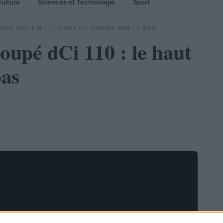
ulture
Sciences et Technologie
Sport
PÉ DCI 110 : LE HAUT DE GAMME PAR LE BAS
upé dCi 110 : le haut
bas