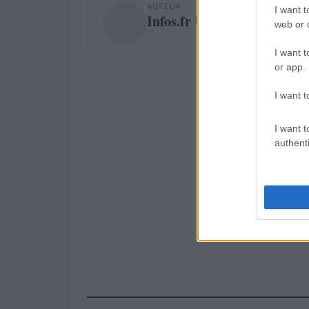
AUTEUR
I want t
Infos.fr Unit
web or d
I want t
or app.
I want t
I want t
authenti