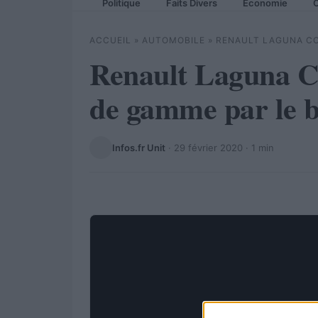
Politique
Faits Divers
Economie
C
ACCUEIL
»
AUTOMOBILE
»
RENAULT LAGUNA COU
Renault Laguna Co
de gamme par le 
Infos.fr Unit
·
29 février 2020
· 1 min