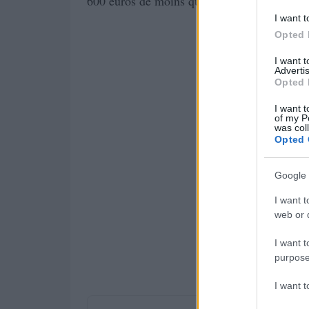
Laguna
d
600 euros de moins que la
Coupé
I want t
Opted 
I want 
Advertis
Opted 
I want t
of my P
was col
Opted 
Google 
I want t
web or d
I want t
purpose
I want 