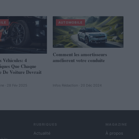
ILE
AUTOMOBILE
Comment les amortisseurs
s Véhicules: 4
améliorent votre conduite
tiques Que Chaque
e De Voiture Devrait
ine · 28 Fév 2025
Infos Rédaction · 20 Déc 2024
RUBRIQUES
MAGAZINE
Actualité
À propos