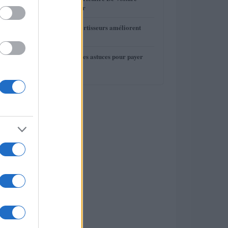
Devrait Entretenir
4
Comment les amortisseurs améliorent
votre conduite
5
Assurance auto : les astuces pour payer
moins cher