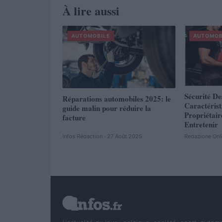
À lire aussi
AUTOMOBILE
AUTOMOB
Sécurité De
Réparations automobiles 2025: le
Caractéris
guide malin pour réduire la
Propriétair
facture
Entretenir
Infos Rédaction · 27 Août 2025
Redazione Onl