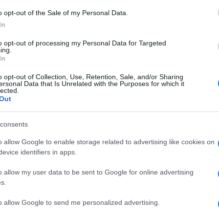
Ci
150 dans la même finition.
o opt-out of the Sale of my Personal Data.
In
to opt-out of processing my Personal Data for Targeted
ing.
In
o opt-out of Collection, Use, Retention, Sale, and/or Sharing
ersonal Data that Is Unrelated with the Purposes for which it
lected.
Out
consents
o allow Google to enable storage related to advertising like cookies on
evice identifiers in apps.
o allow my user data to be sent to Google for online advertising
s.
to allow Google to send me personalized advertising.