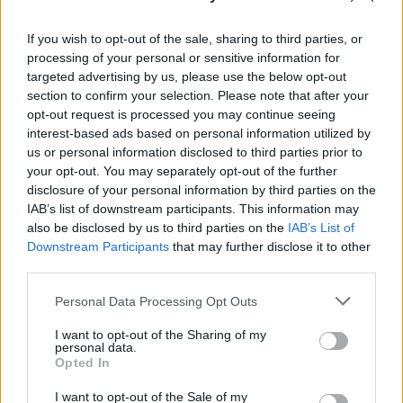
Infos Rédaction · 13 Jan 2013
If you wish to opt-out of the sale, sharing to third parties, or
FOOTBALL
processing of your personal or sensitive information for
targeted advertising by us, please use the below opt-out
section to confirm your selection. Please note that after your
opt-out request is processed you may continue seeing
interest-based ads based on personal information utilized by
us or personal information disclosed to third parties prior to
your opt-out. You may separately opt-out of the further
disclosure of your personal information by third parties on the
IAB’s list of downstream participants. This information may
also be disclosed by us to third parties on the
IAB’s List of
Le mercato du PSG vu par PlanetePSG.com
Downstream Participants
that may further disclose it to other
third parties.
Infos Rédaction · 12 Jan 2013
Please note that this website/app uses one or more Google
Personal Data Processing Opt Outs
FOOTBALL
services and may gather and store information including but
not limited to your visit or usage behaviour. You may click to
I want to opt-out of the Sharing of my
personal data.
grant or deny consent to Google and its third-party tags to
Opted In
use your data for below specified purposes in below Google
consent section.
I want to opt-out of the Sale of my