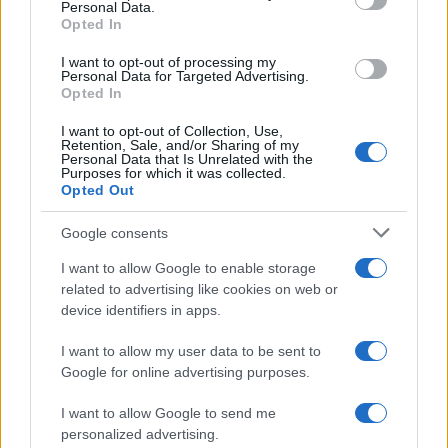
Personal Data.
Opted In
I want to opt-out of processing my
Personal Data for Targeted Advertising.
Opted In
I want to opt-out of Collection, Use,
Retention, Sale, and/or Sharing of my
Personal Data that Is Unrelated with the
Purposes for which it was collected.
Opted Out
Google consents
I want to allow Google to enable storage
related to advertising like cookies on web or
Le mercato de l’OL vu par supporter-lyonnais.fr
device identifiers in apps.
Infos Rédaction · 6 Jan 2013
I want to allow my user data to be sent to
Google for online advertising purposes.
FOOTBALL
I want to allow Google to send me
personalized advertising.