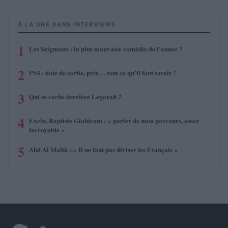
À LA UNE DANS INTERVIEWS
1
Les Seigneurs : la plus mauvaise comédie de l’année ?
2
PS4 : date de sortie, prix… tout ce qu’il faut savoir !
3
Qui se cache derrière Legorafi ?
4
Exclu, Baptiste Giabiconi : « parler de mon parcours, assez
incroyable »
5
Abd Al Malik : « Il ne faut pas diviser les Français »