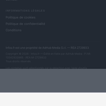
INFORMATIONS LÉGALES
Politique de cookies
Politique de confidentialité
Conditions
Infos.fr est une propriété de AdHub Media S.r.l. — REA 2729933
Copyright © 2026 · Infos.fr — Édité en Italie par
AdHub Media
· P.IVA
13542920965 · REA MI 2729933
Tous droits réservés
Les contenus sont sélectionnés par la rédaction avec l'aide d'outils
numériques et réalisés en collaboration avec des auteurs indépendants.